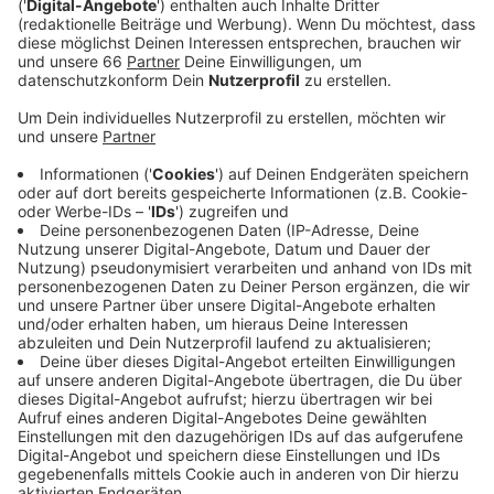
Rüstungs-Riesen beinhaltet – laut DPA – neben
den schweren Waffen auch die Ausbildung der
Besatzung in Deutschland, Training für die
Instandsetzung der Panzer sowie Werkzeug,
Ersatzteile, einen Servicestützpunkt und Munition.
Veröffentlicht:
Dienstag, 26.04.2022 15:11
Anzeige
Der Bundesregierung liegt außerdem wohl auch noch
ein weiterer Antrag von Rheinmetall vor. Das
Unternehmen bittet 100 Marder-Schützenpanzer an
die Ukraine für den Abwehrkampf gegen Russland
liefern zu dürfen. Der Rüstungskonzern Rheinmetall
wurde 1889 hier bei uns in Düsseldorf gegründet.
Anzeige