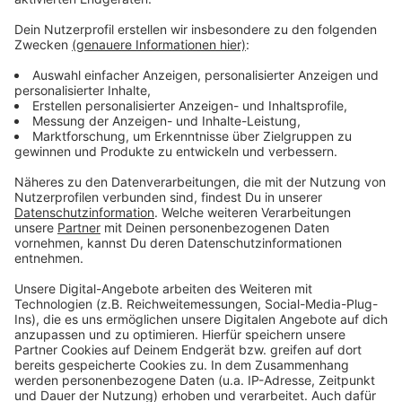
Weitere Infos und Links zum Thema
Anzeige
Rheinmetall-Konzern feierte 2014 sein 125-
jähriges Bestehen
Berlin will Lieferung von Gepard-Panzern
ermöglichen
Anzeige
Anzeige