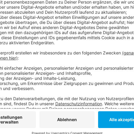
Der Fahrer des Busses sowie ein Ersthelfer mussten 
Besuch im Krankenhaus war nicht nötig. Um die Fla
auch in geringer Menge Löschschaum einsetzen. Zu B
Straße stark verraucht. Nach gut zweieinhalb Stunde
beendet.
Weitere Links und Infos zum Thema:
Die Meldung der Feuerwehr!
Infos zum Stadtteil Oberbilk!
Anzeige