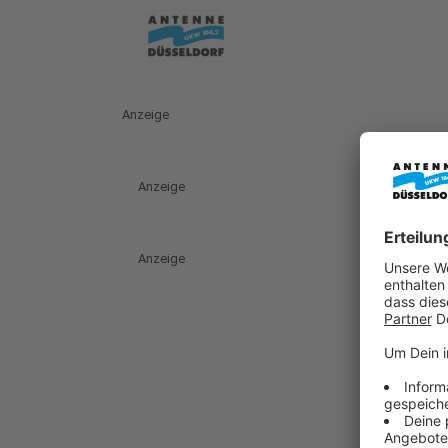
Anzeige
Anzeige
Anzeige