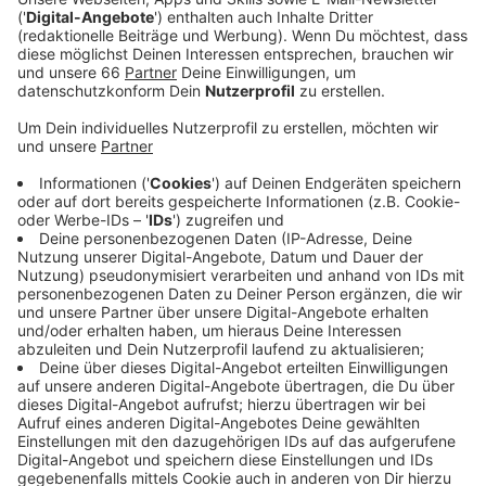
Anzeige
In Düsseldorf fährt nichts: egal ob Straßenbahn, U-
Bahn oder Bus. Los geht der Warnstreik um 3 Uhr und
soll 24 Stunden dauern. Anders als sonst, wird es
dieses Mal auch keinen Sonderfahrplan für einzelne
Linien geben. Wegen der Corona-Pandemie, sagt die
Rheinbahn. Auch die Kundencenter bleiben am
Dienstag geschlossen. Zum Warnstreik aufgerufen hat
die Gewerkschaft ver.di. In ganz Deutschland sollen
am Dienstag Mitarbeiter im öffentlichen Nahverkehr
streiken. Ver.di will so den Druck auf die Arbeitgeber
erhöhen, einem bundesweiten Tarifvertrag
zuzustimmen.
Anzeige