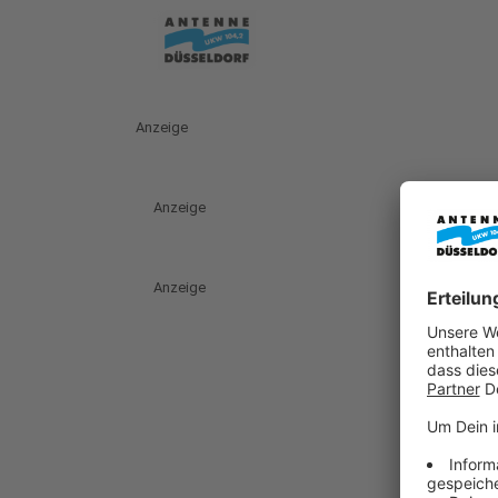
Anzeige
Anzeige
Anzeige