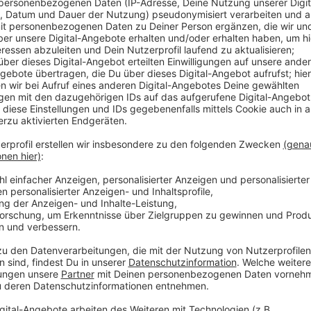
Anzeige
Die Rheinbahn verweist außerdem auf ihr Onlineangeb
zuhause aus erledigen können. Das gilt auch für die 
3G schon länger. Das wird seit vergangener Woche 
kontrolliert.
Anzeige
Weitere Infos und Links zum Thema
Anzeige
ONLINE-Angebot der Rheinbahn:
APP der Rheinbahn: