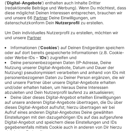
Fahrausweisprüfung und des Sicherheits- und
Serviceteams mit 20 Bodycams ausgestattet. Mit
dem Einsatz der Bodycams möchte die Rheinbahn
testen, inwiefern die Kameras eine deeskalierende
Wirkung in Konfliktsituationen haben.
Veröffentlicht:
Donnerstag, 01.08.2024 06:11
Anzeige
Außerdem helfen die Bodycams eine klare Beweislage
zu schaffen, sollte zu Auseinandersetzungen zwischen
Fahrgästen und Mitarbeitenden der Rheinbahn
kommen. In solchen Situationen steht häufig Aussage
gegen Aussage. Bei der Düsseldorfer Polizei gehören
Bodycams schon seit einigen Jahren zur Ausrüstung
dazu und auch in anderen Verkehrsbetrieben werden
Bodycams bereits getestet.