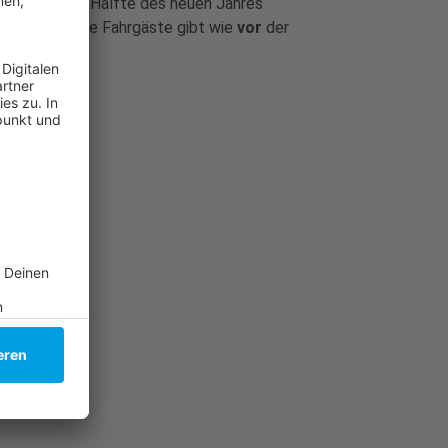
in der ersten Hälfte des neuen Jahres
wieder soviele Fahrgäste gibt wie
vor
der
n: