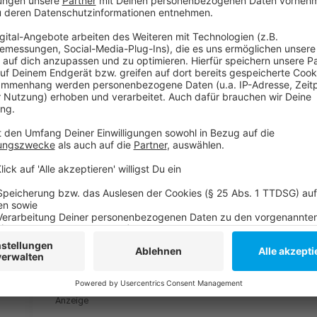
Klar geht davon aus, dass die Rheinbahn mindestens 
noch von Corona-Auswirkungen betroffen ist. Bis es 
Pandemie, könne sogar noch rund zwei Jahre dauern.
Anzeige
Weitere Infos und Links zum Thema
Anzeige
Rheinbahn von Corona-Auswirkungen enorm betroffe
Homepage der Rheinbahn:
RP-Bericht über den Rheinbahn-Ausblick 2022:
Anzeige