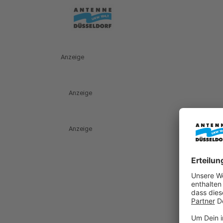
Anzeige
Anzeige
Anzeige