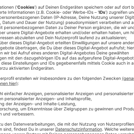
Anzeige
Das Ziel von Vorstandschef Klaus Klar für 2022 ble
Auto in die Rheinbahn umsteigen. Außerdem müsse 
investieren, um in Zukunft attraktiver zu sein:
Anzeige
Klaus Klar, Rheinbahn-Vorstand
Düsseldorf: Rheinbahn hofft auf schnelles P
Anzeige