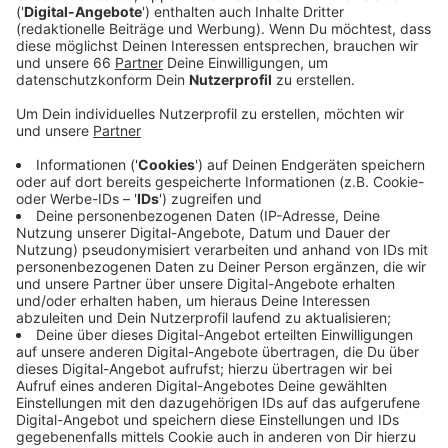
November sollte sich die Situation wieder
verbessern, heißt es von der Rheinbahn.
Veröffentlicht:
Dienstag, 31.08.2021 05:57
Anzeige
Wenn morgens und nachmittags viele Schüler
unterwegs sind, fahren die Bahnen auf diesen Linien
alle fünf Minuten. Das geht jetzt nicht mehr, weil zu
viele Bahnen kaputt sind. Deswegen wechseln sich
jetzt Busse und Bahnen ab, um den 5-Minuten-Takt zu
halten. "Wenn mittlerweile über zehn Bahnen ausfallen,
dann lässt sich das nicht so einfach auffangen.", heißt
es aus dem Umfeld der Rheinbahn. Schon seit Jahren
sollten neue Bahnen fahren. Doch aufgrund der hohen
Nachfrage hat der Hersteller Bombardier massive
Lieferschwierigkeiten.