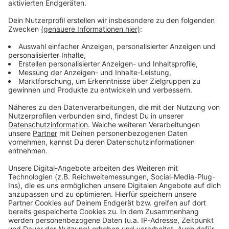
aber auch den Mund-/Nasenschutz kontrollieren soll.
Ab nächster Woche gilt dann bis zum Ende des
Lockdowns ein etwas ausgedünnter Ferienfahrplan.
Meldung der Rheinbahn zu allen Änderungen während
des Lockdowns:
Stadt schließt Ämter und Bürgerbüros:
Anzeige