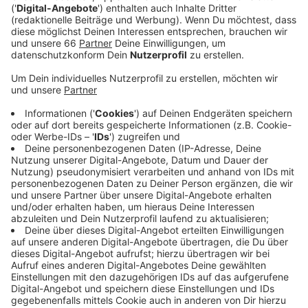
zurückerstattet.
Veröffentlicht:
Mittwoch, 16.12.2020 05:13
Anzeige
Dazu reicht ein Hinweis per Telefon (0211) 582-4900
oder E-mail (abo@rheinbahn.de).
Die Rheinbahn fährt weiter nach regulärem Fahrplan.
Und auch die Kundencenter bleiben geöffnet. Hier in
der Stadt am Hauptbahnhof und an der Heinrich-
Heine-Allee, montags bis freitags zwischen 8.30 Uhr
und 17 Uhr. In den Bussen bleibt es dabei, dass wir
jetzt wieder vorne einsteigen müssen. Hörer hatten
das wegen langer Warteschlangen kritisiert. Die
Rheinbahn sagt, dass der Fahrer so kurz die Tickets