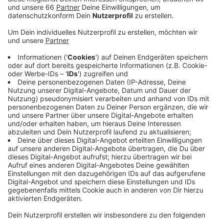
Anzeige
Die Hamburg Sea Devils sind am Nachmittag zu Gast.
Während Rhein Fire nach acht Spielen noch eine weiße
Weste hat und ungeschlagen die Division anführt, hat
Hamburg schon vier Niederlagen auf dem Konto. Das
Hinspiel ging aber relativ knapp mit 27:22 an Fire.
Spielbeginn ist heute um 16:25 Uhr.
Anzeige
Weitere Infos und Links zum Thema
Anzeige