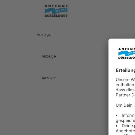
Anzeige
Anzeige
Anzeige