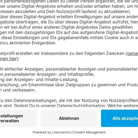
Gegen die Spanier gab es die bisher einzige Saisonni
Western Conference vor Rhein Fire an. Mit einem Sieg
setzen, Spielbeginn ist heute Abend um 19 Uhr.
Anzeige
Weitere Infos und Links zum Thema:
Anzeige
Rhein Fire
Die European League of Football
Anzeige