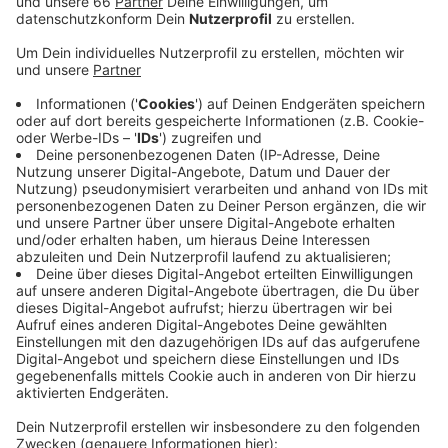
Anzeige
Damit hat das Team weiterhin Chancen auf den
Halbfinaleinzug in der European League of Football.
Dafür muss Fire aber am letzten Spieltag das
Heimspiel gegen Leipzig gewinnen, gleichzeitig muss
der Konkurrent Berlin sein letztes Saisonspiel
verlieren.
Anzeige
Weitere Infos und Links zum Thema
Anzeige
Hier geht es zu Rhein Fire: