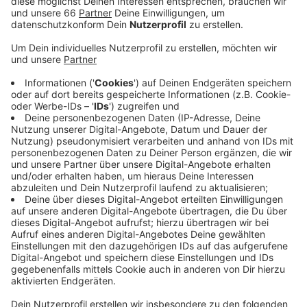
Anzeige
Das erste Aufeinandertreffen konnte Fire deutlich für
sich entscheiden, in Köln gab es einen deutlichen 42:0-
Sieg. Nach wie vor ist Fire in der European League of
Football ungeschlagen und möchte diese weiße
Weste auch mit in die kleine Spielpause nehmen. Nach
der Partie gegen Köln hat das Team erst einmal zwei
Wochen spielfrei, bevor es dann zu Hause gegen
Hamburg weiter geht. Spielbeginn ist heute um 16:25
Uhr.
Anzeige
Weitere Infos und Links zum Thema
Anzeige