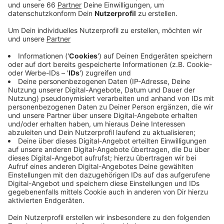
Veröffentlicht:
Montag, 10.07.2023 06:19
Anzeige
Am Ende stand am Sonntagnachmittag (09. Juli 2023)
aber ein 39:25-Sieg über den Liganeuling München. Am
kommenden Wochenende geht es für Fire auswärts
weiter, am Sonntag ist das Team in Paris zu Gast.
Anzeige
Weitere Infos und Links zum Thema
Anzeige
Homepage von Rheinfire