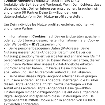
wir das Geld zurück haben oder den Gutschein
verlängern wollen. Der ADAC rät, sich lieber für
Geld zurück zu entscheiden. Lässt man nämlich
den Gutschein noch einmal verlängern, bekommt
man danach kein Geld mehr zurück und stünde mit
leeren Händen da, wenn der Veranstalter pleite
ginge.
Veröffentlicht:
Mittwoch, 22.12.2021 13:38
Anzeige
Das Geld sollten wir in der Regel automatisch nach 14
Tagen zurückbekommen, da die Gutscheine Ende 2021
auslaufen. Der ADAC rät aber trotzdem dazu, noch
einmal beim Veranstalter nachzufragen. Geld zurück
bekommen wir allerdings nur, wenn die Reise vor
Beginn der Pandemie gebucht wurde.