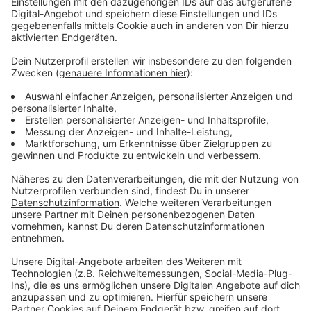
Ein Sprecher der Düsseldorfer Polizei hat auf unsere
Anfrage bestätigt, dass die Lage an der Baugrube
bekannt sei und man auch immer wieder Kontrollen und
Schwerpunkteinsätze vornehmen würde. Vor einer
Woche sei man zusammen mit der Bundespolizei vor
Ort gewesen. Es seien 40 Platzverweise
ausgesprochen und 10 Strafanzeigen gestellt worden,
so der Polizeisprecher.
Anzeige
Weitere Infos und Links zum Thema:
Anzeige
So haben wir am Dienstag nach einer
Protestaktion von fiftyfifty berichtet