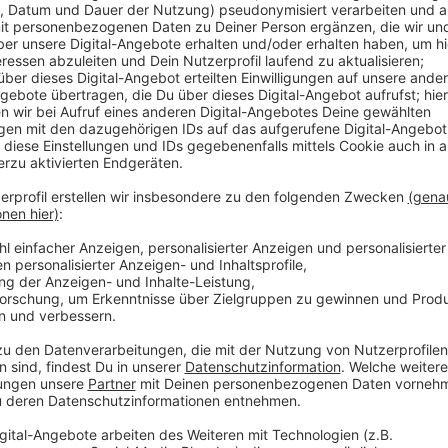
Insgesamt haben die Tester 40 Standorte untersucht
ein mittelmäßiges Ergebnis erreicht. Ein Kritikpunkt i
sind. Demnach waren die Produkte in den Restaurant
Vergleich zu einer Stichprobe nahegelegener Autohö
für Menschen, die in ihrer Bewegung eingeschränkt si
ADAC für den Zustand der Sanitäranlagen. Hier haben
gut" oder "gut" bewertet.
Anzeige
Weitere Infos und Links zum Thema
Anzeige
Hier informiert der ADAC:
ADAC rät zum Auto-Check vor dem Sommerurlau