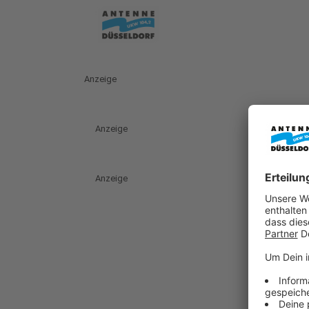
Anzeige
Anzeige
Anzeige