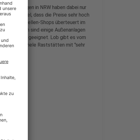
. Viele Anlagen in NRW haben dabei nur
st zum Beispiel, dass die Preise sehr hoch
s und Tankstellen-Shops überteuert im
fe. Außerdem sind einige Außenanlagen
nd, nicht gut geeignet. Lob gibt es vom
 die Tester viele Raststätten mit "sehr
b: