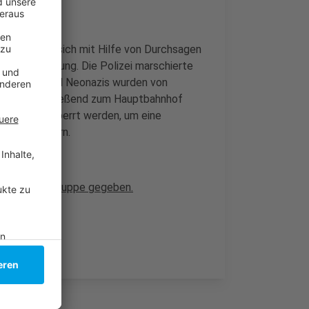
o wehrten sich mit Hilfe von Durchsagen
der Kundgebung. Die Polizei marschierte
 Hooligans und Neonazis wurden von
llt und anschließend zum Hauptbahnhof
komplett gesperrt werden, um eine
 zu verhindern.
Querdenken-Gruppe gegeben.