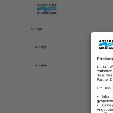
Anzeige
Anzeige
Anzeige