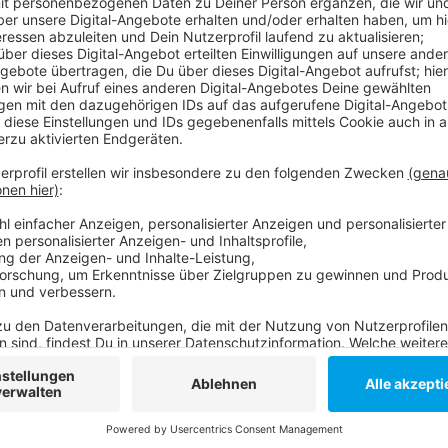
Anzeige
Die Organisatoren der so genannten Querdenken-Dem
gegen eine Teilnahme der rechten Gruppierungen an 
daraufhin auf, es kam zu einzelnen Festnahmen. Die
hunderten Polizisten und einer Reiterstaffel umste
begleitet. Unter anderem musste die Cecilienallee 
Konfrontation von rechten und linken Demonstranten
Zuletzt hatte es am 15. November eine Demo der 
Anzeige