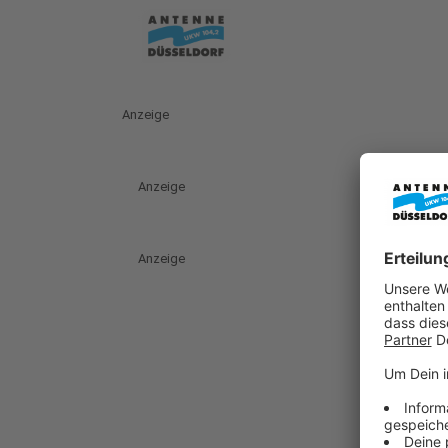
Anzeige
Anzeige
Anzeige