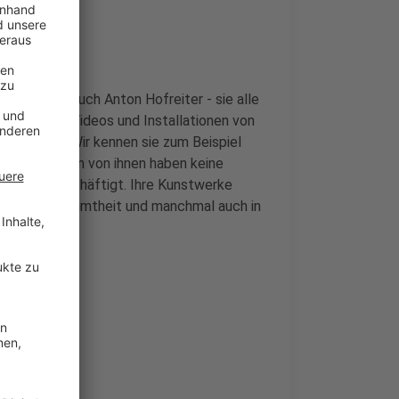
uxe oder auch Anton Hofreiter - sie alle
, Gemälde, Videos und Installationen von
n gezeigt. Wir kennen sie zum Beispiel
t. Die meisten von ihnen haben keine
tformen beschäftigt. Ihre Kunstwerke
sade der Berühmtheit und manchmal auch in