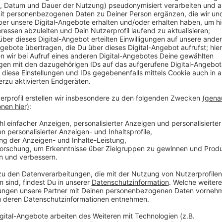
Anzeige
Bryan Adams, Pete Doherty, Meret Becker, Sammy Del
haben Objekte zu der Ausstellung beigetragen. Fotos
18 internationalen und deutschen Prominenten werde
aus den Sparten Musik, Schauspiel, Politik oder Spor
Kunstakademie besucht, sich aber intensiv mit Kuns
erlauben laut NRW Forum einen Blick hinter die Fas
das Seelenleben der Prominenten.
Anzeige
Weitere Infos und Links zum Thema:
Anzeige