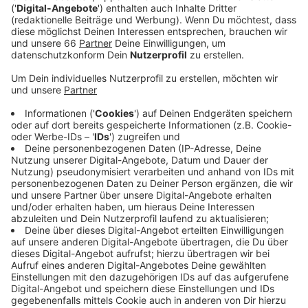
Veröffentlicht:
Samstag, 03.09.2022 06:55
Anzeige
"Zeitbasierte Medienkunst" - das ist der Oberbegriff
für die Arbeiten, die für eine kurze Zeit aus den
Ausstellungsräumen in die Stadt gebracht werden, um
einen Dialog mit ausgewählten Orten zu bringen.
Darüber steht die Frage: Wie können öffentliche
Räume für einen großen Querschnitt der Gesellschaft
zugänglicher sein und auf welche Weise erfolgt ein
Ausschluss bestimmter Gruppen vom öffentlichen
Leben? Vor allem in der Innenstadt werden die
Kunstwerke gezeigt, aber auch am Bilker Bunker, im
Medienhafen oder an der Mercedesstraße.
Anzeige