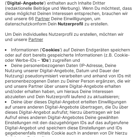
Filme, die schon seit Jahren auf dem Spielplan
stehen.
Veröffentlicht:
Mittwoch, 21.06.2023 05:26
Anzeige
Los geht es am 20. Juli mit der Komödie "Ticket ins
Paradies". Wer auf Action steht, für den werden der
aktuelle "Mission: Impossible" sowie "John Wick 4"
gezeigt. Kinder und Familien dürfen sich auf "Super
Mario Bros" und "Guardians of the Galaxy Vol. 3" freuen.
Den Abschluss der Saison macht am 20. August
"Indiana Jones und das Rad des Schicksals". Auch in
diesem Jahr sind Joker-Nights geplant, bei denen
besonders beliebte Filme gezeigt werden. Auch den
Kino Beach wird es am Robert-Lehr-Ufer wieder
geben. Der Eintritt ist kostenlos.