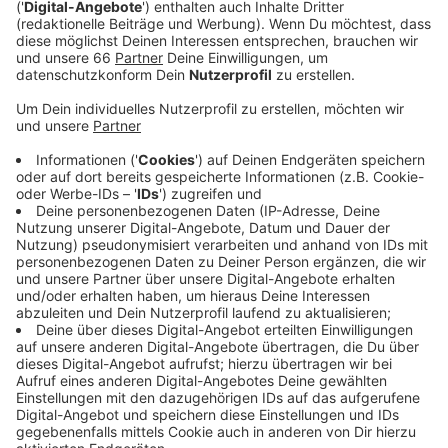
ADAC.
Veröffentlicht:
Dienstag, 11.04.2023 05:34
Anzeige
Eine Preisabfrage des ADAC bei verschiedenen
Anbietern hat gezeigt, dass sich die Preise für die
Ladeboxen stark unterscheiden - zum Teil um mehrere
Tausend Euro. Der Preis hängt dabei auch immer von
den Gegebenheiten vor Ort ab. Bei der konkreten
Planung des Einbaus der Ladeboxen sollte man sich im
Vorfeld unbedingt mit den weiteren Eigentümern und
Mietern absprechen, um die gesamte Tiefgarage für
das E-Laden vorzubereiten. Ansonsten könnten später
noch weitere Kosten anfallen. Wer eine solche
Ladebox haben möchte sollte auch nicht zu lange
warten. Der ADAC erwartet, dass die Preise für das