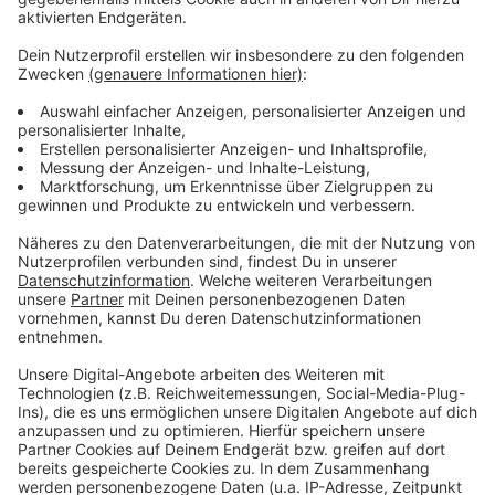
morgen am Mittwoch auf der MIPIM präsentieren.
Anzeige
Weitere Infos und Links zum Thema:
Anzeige
Meldung der Stadt dazu
MIPIM in Cannes
Das war die MIPIM im vergangenen Jahr aus
Düsseldorfer Sicht
Anzeige