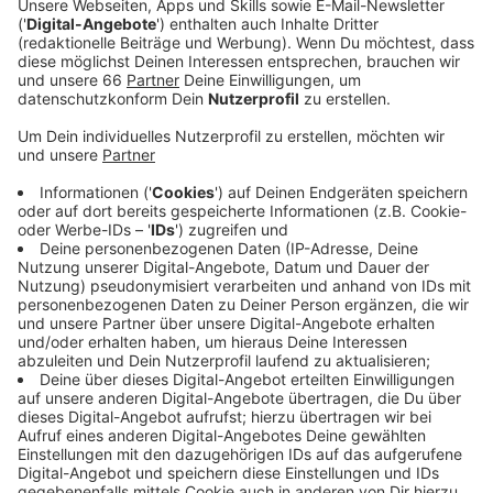
aktuelle und zukünftige Bauprojekte. Im Fokus
steht dabei auch die Entwicklung unserer
Innenstadt.
Veröffentlicht:
Dienstag, 14.03.2023 04:37
Anzeige
Die Bilder von gleich zwei spektakulären Plänen
prägen den Düsseldorf-Stand auf der MIPIM: Die
meistfotografierte Baustelle "Le Coeur" auf der
Bankenseite der Kö. Und der geplante "Calatrava-
Boulevard" auf der Geschäftsseite gegenüber.
Insgesamt soll ein "Mehr an Aufenthaltsqualität"
erreicht werden, heißt es aus dem Rathaus. Außerdem
gebe es aktuell einen Trend zu mehr teureren und
hochwertigen Büros in der Innenstadt. Weitere
Einzelheiten zu neuen Bauplänen wird OB Keller