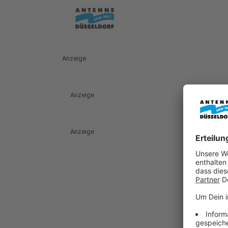
Anzeige
Anzeige
Anzeige