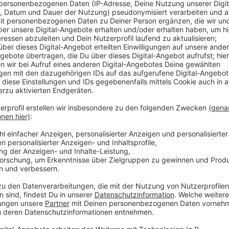
Hier habe es sich auch schon in den Jahren vor Coron
komplette Karnevals-Wochenende mittlerweile "durc
Anzeige
Morgen am Sonntag kommen dann weitere Einsatz-Sch
einen das närrische Treiben auf der Kö, zum anderen
Stadtteilen.
Anzeige
Weitere Infos und Links zum Thema:
Anzeige
Kinder- und Jugendumzug heute am Samstag, 18.2.