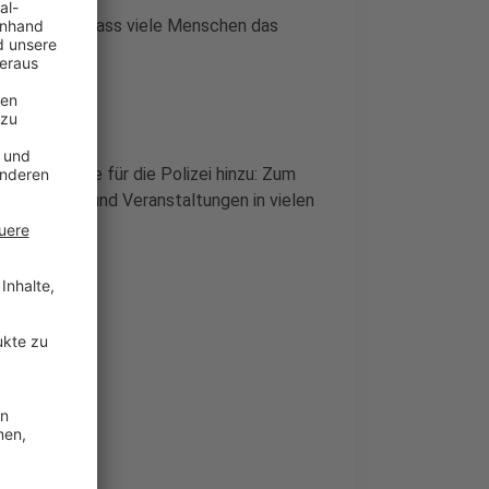
a etabliert, dass viele Menschen das
hfeiern":
werpunkte für die Polizei hinzu: Zum
 die Umzüge und Veranstaltungen in vielen
2023