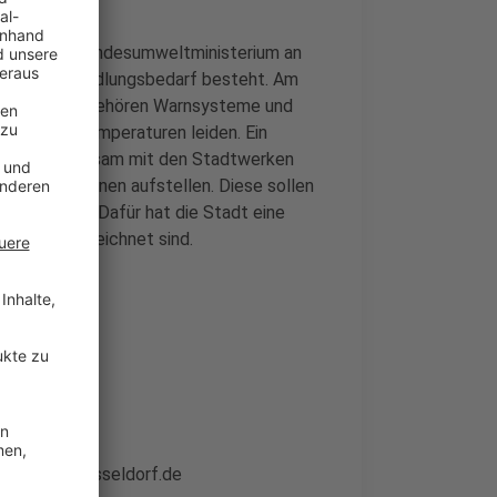
he und dem Bundesumweltministerium an
haut, wo Handlungsbedarf besteht. Am
geben. Dazu gehören Warnsysteme und
er hohen Temperaturen leiden. Ein
etzes. Gemeinsam mit den Stadtwerken
e Trinkbrunnen aufstellen. Diese sollen
den werden. Dafür hat die Stadt eine
eldorf eingezeichnet sind.
npassung@duesseldorf.de