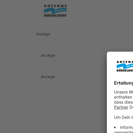
Anzeige
Anzeige
Anzeige