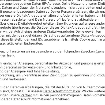
Unter anderem arbeitet die Stadt jetzt mit Karlsru
gemeinsamen Hitzeaktionsplänen. Zurzeit wird gesc
Ende soll es konkrete Maßnahmen für Hitzewellen 
auch die Betreuung von Menschen, die besonders unt
weiteres Projekt ist der Ausbau des Trinkbrunnenn
möchte die Stadt in den kommenden Jahren 20 weiter
in Zukunft von der Bevölkerung noch schneller gefun
digitale Karte entwickelt, auf der kühle Orte in Düss
Anzeige
Weitere Infos und Links zum Thema:
Anzeige
Hier können wir weitere kühle Orte melden: klimaa