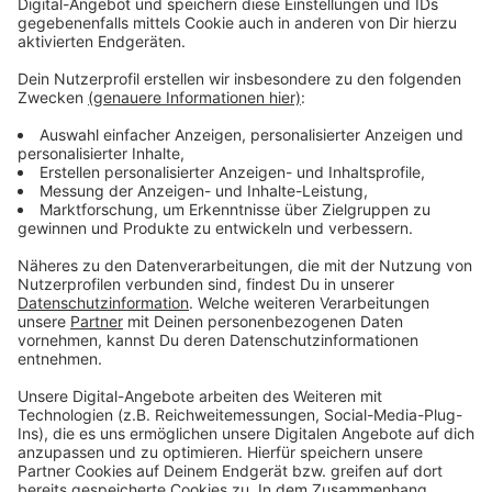
Anzeige
Weitere Infos und Links zum Thema
Anzeige
Hier gibt es eine Übersicht der 100 Sharing
Stationen in Düsseldorf
Anzeige
Grundstein für die neue Thomas-Edison-
Realschule an der Schlüterstraße wurde schon
gelegt