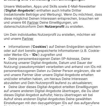
Rande des Wohnviertels Grafental.
Veröffentlicht:
Dienstag, 15.08.2023 05:27
Anzeige
Seit diesem Jahr wird dort schon die Edison-
Realschule neu gebaut. Anschließend werden deren
alte Gebäude abgerissen. Auf dem Gelände wird dann
zusätzlich noch eine neue Grundschule gebaut. Das ist
notwendig, weil die umliegenden Schulen im Bezirk
keinen Platz mehr für zusätzliche Kinder haben.
Geschweige denn für die Ganztags-Betreuung, auf die
es in drei Jahren einen Rechtsanspruch gibt. Die neue
dreizügige Grundschule an der Schlüterstraße soll
immerhin in vier Jahren fertig sein und rund 20 Millionen
Euro kosten.