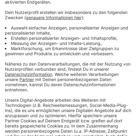
Weitere Infos und Links zum Thema:
Anzeige
Photovoltaik auf vielen städtischen Gebäuden
geplant
Schulen und KiTas sollen ebenfalls PV-Anlagen
bekommen
Rheinbahn rüstet Busflotte auf Elektroantrieb um
Anzeige