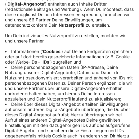
Veröffentlicht:
Freitag, 07.06.2024 06:57
Anzeige
Solarenergie ist aus Expertensicht ein effektiver
Baustein beim Ziel, bis 2035 klimaneutral zu werden.
Mit PV-Anlagen lassen sich demnach Treibhausgas-
Emissionen deutlich reduzieren. Die Stadt rechnet
damit, dass sich mit den beiden Anlagen jährlich rund
eintausend Tonnen CO2 einsparen lassen. In Lierenfeld
ließe sich der Strombezug um ein Drittel reduzieren.
Die Pläne sind am Nachmittag (Donnerstag, 6. Juni
2024, 15h) dem Umweltausschuss vorgestellt worden.
Entscheiden muss der Rat. Gibt er grünes Licht, sollen
die Bauarbeiten Ende des Jahres starten und etwa 12
Monate dauern.
Anzeige