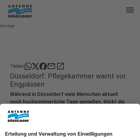
menu
Anzeige
mail
open_in_new
Teilen:
Düsseldorf: Pflegekammer warnt vor
Engpässen
Während in Düsseldorf viele Menschen aktuell
noch hochsommerliche Tage genießen, blickt die
Pflegekammer NRW in unserer Stadt schon mit
Sorge auf den Herbst. Sie befürchtet, dass es
erneut große Engpässe in der pflegerischen
Versorgung von Kindern und Jugendlichen geben
könnte.