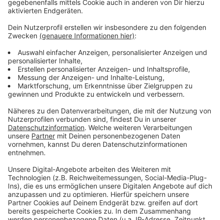
Pflegekammer, dass die Personalsituation
grundsätzlich angegangen wird. Auch die Ausbildung
müsse weiterentwickelt werden.
Anzeige
Weitere Infos und Links zum Thema:
Anzeige
Hier informiert die Pflegekammer
Die Pflegekammer NRW
So haben wir über den Pflegemangel im
vergangenen Jahr berichtet
Anzeige