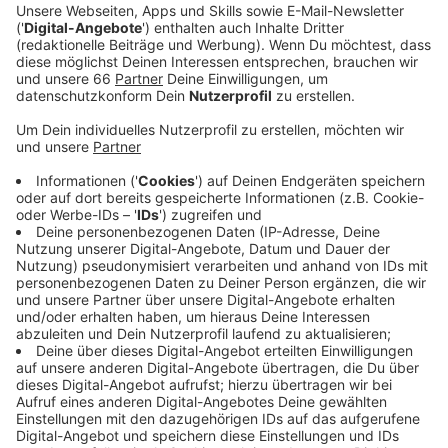
Veröffentlicht:
Mittwoch, 14.08.2024 05:43
Anzeige
"Die Personalsituation in den Kinderkliniken ist bereits
jetzt schon ganzjährig äußerst angespannt", sagt die
Präsidentin der Pflegekammer. Umso mehr bereite es
ihre Sorge, dass die jährliche Infektionswelle im Herbst
wieder zu massiven Problemen auf den Stationen
führen wird. Die Pflegekammer fordert deshalb jetzt,
dass verschiedene Maßnahmen umgesetzt werden,
um die Pflege in den Kinderkliniken zu entlasten. Unter
anderem könnte es helfen, wenn viele Kinder gegen
RSV geimpft werden, denn im vergangenen Jahr
mussten über 22.000 Kinder stationär wegen RSV
behandelt werden. Außerdem fordert die