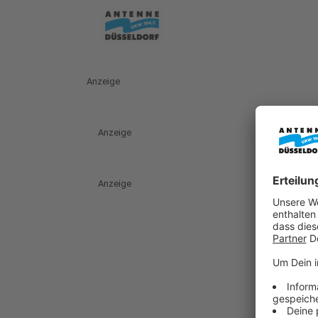
Anzeige
Anzeige
Anzeige