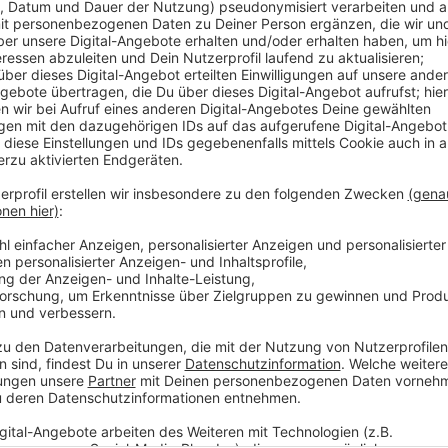
Die Papierstrohhalme werden vorher oft mit Harzen b
diese können aber potenziell krebserregende Stoffe
auch bei abgepacktem Obst oder fertig frisch gepre
Institut für Verbraucherschutz der Stadt. Hier sollte
korrekt gekühlt sind und das Obst frisch riecht. Auße
Boden abgesetzt haben und Plastikverpackungen nich
schon Gase gebildet haben.
Anzeige
Weitere Infos und Links zum Thema
Anzeige
Die Meldung der Stadt zum abgepacktem Obst
Die Meldung der Verbraucherzentrale NRW