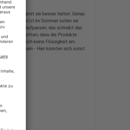
earbeitet, damit sie besser halten. Genau
 enthalten. Jetzt im Sommer sollen wir
ssten Säfte aufpassen, das schreibt das
n wir darauf achten, dass die Produkte
rdem sollte sich keine Flüssigkeit am
t gewölbt sein - Hier könnten sich sonst