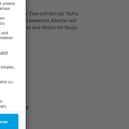
ch-Haus. Der Zaun soll dort als "Kultur
en Fotografien bekannter Künstler und
üsseldorf - so sind Motive mit Beuys,
m Carsch-Haus