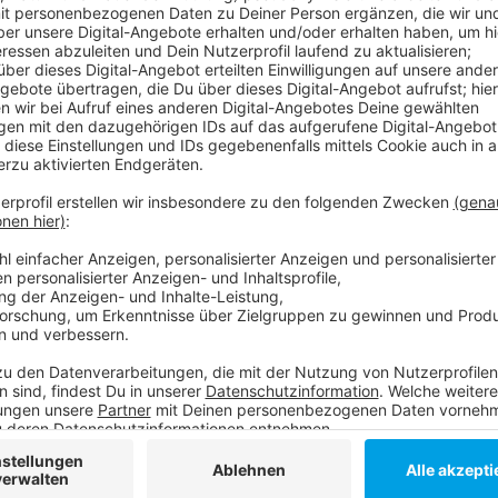
Sie zieren den Bauzaun um die Baustelle vor dem Cars
Pop-Up" bis Mitte Mai stehen bleiben. Gezeigt werd
Newcomer. Viele Motive haben auch einen Bezug zu D
Kraftwerk oder der Kiefernstraße zu finden.
Anzeige
Weitere Infos und Links zum Thema
Anzeige
Über das Projekt "Open Space Gallery"
Anfang des Jahres starteten die Bauarbeiten a
Anzeige