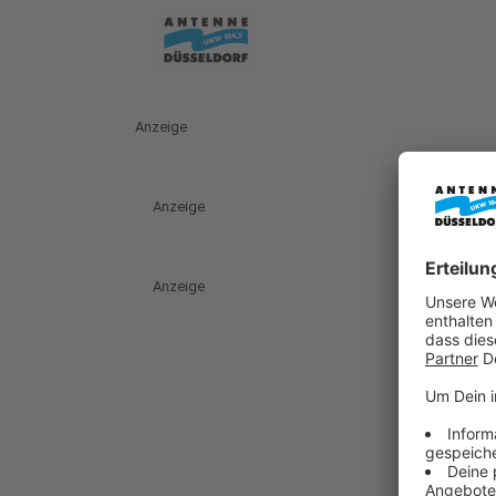
Anzeige
Anzeige
Anzeige