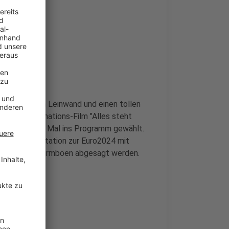
hydraulischen Leinwand und einen tollen
kum der Animations-Film "Alles steht
en ein zweites Mal ins Programm gewählt.
iner Dokumentation zur Euro2024 mit
rnung vor Sturmböen abgesagt werden.