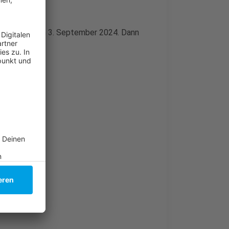
er (D.LIVE) am 3. September 2024. Dann
ten.
immel