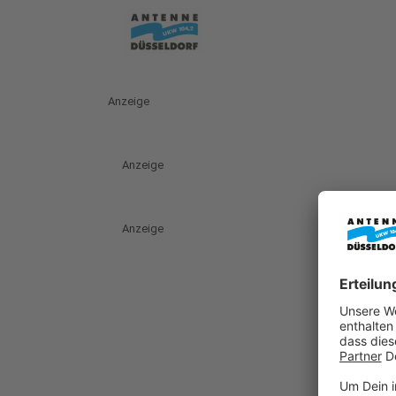
Anzeige
Anzeige
Anzeige