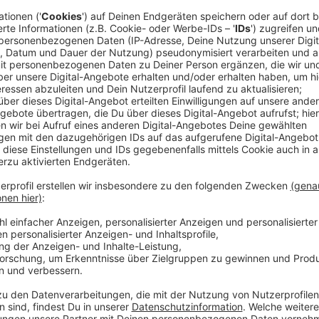
Anzeige
Erfolgreiche Saison dank warmem Wetter
Anzeige
1800 Plätze bietet die Tribüne vor der weltgrößten 
Blick auf den Rhein. Besonders gut kamen beim Publi
Kopf 2" und "Bad Boys 4 - Ride or Die" an - sie wurd
Ein geplanter Abend mit der Deutschlandpremiere e
Sönke Wortmann musste kurzfristig wegen einer Wa
Anzeige
Weitere Berichterstattung folgt
Anzeige