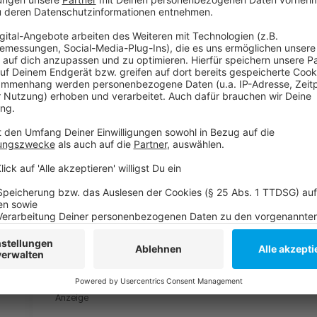
Konkrete Besucherzahlen liefert uns der Veranstalt
werden wir weiter hier bei Antenne Düsseldorf berich
Anzeige
Weitere Infos und Links zum Thema:
Anzeige
Unsere Meldung zum Start des Open-Air-Kino:
Düsseldorf: Es gibt wieder Filme unter Sternenh
Düsseldorfer Programmkinos mit Besucherplus
Anzeige