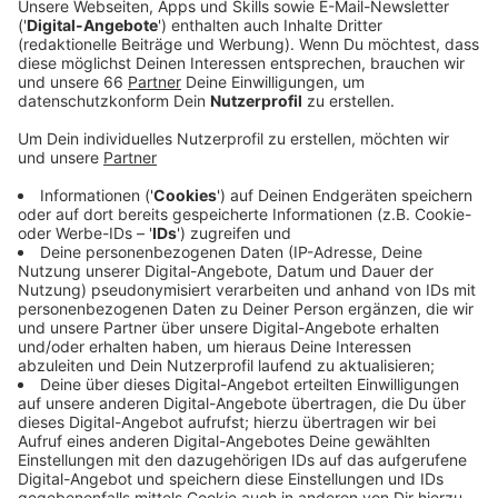
Düsseldorfer DGB hat jetzt einen offenen Brief
geschrieben.
Veröffentlicht:
Freitag, 10.06.2022 13:35
Anzeige
Der Brief richtet sich an Bundesinnenministerin Nancy
Faeser. Die Forderung: Es muss dringend mehr
Personal eingestellt werden. An den
Sicherheitskontrollen fehlten mindestens 500
Mitarbeitende. Zusätzlich sei der Krankenstand im
Team hoch - rund 20 Prozent. Dadurch könnten die
Mitarbeitenden in den Schichten nicht richtig rotieren
und seien völlig überarbeitet. Langfristig könne man
außerdem darüber nachdenken, die