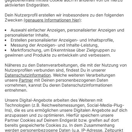
Sicherheitskontrollen einer staatlichen
Sicherheitsgesellschaft zu übergeben - so ist es zum
Beispiel in Bayern.
Anzeige
Weitere Infos und Links zum Thema:
Anzeige
Der DGB Düsseldorf
Ein Experte beantwortet Eure Frage
Auch bei den Airlines herrscht Personalmangel
Anzeige