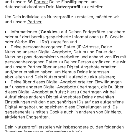
abzustreuen.
Veröffentlicht:
Dienstag, 14.07.2020 04:34
Anzeige
Ein Autotransporter hatte Motoröl verloren und es auf
seinem Weg vom Vogelsanger Weg über Brehmstraße,
Dorotheen- und Kettwiger Straße verteilt. Erst am
Höherweg konnte seine Fahrt gestoppt werden. Die
Feuerwehr war gut drei Stunden im Einsatz, um das Öl
auf der 5 Kilometer langen Strecke zu entfernen.
Weitere Links zum Thema:
Weitere Infos der Feuerwehr zum Einsatz!
Allgemeine Infos zur Düsseldorfer Feuerwehr!