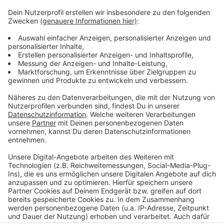
Weitere Infos und Links zum Thema
Anzeige
Knotenpunkt Hofgartenrampe - Oederallee: Hier
informiert die Stadt zu dem Projekt
Düsseldorfer Stadtradeln: Schon gut 65 Tonnen
CO2 vermieden
Anzeige
Anzeige