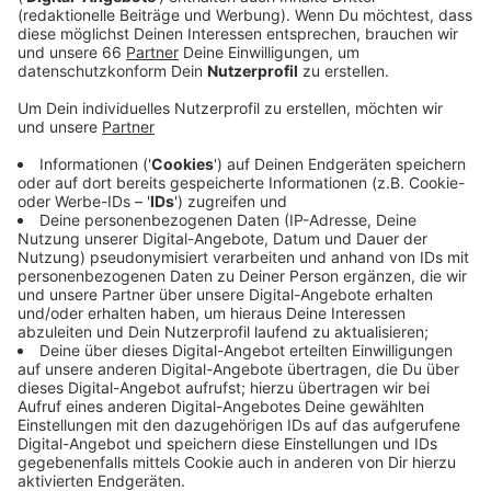
in der Stadt, betont der Düsseldorfer OB Stephan
Keller.
Veröffentlicht:
Freitag, 27.05.2022 15:46
Anzeige
Denn die neuen Radwege verbinden den beliebten
Rheinradweg mit der West-Ost-Route, die irgendwann
von Meerbusch bis nach Gerresheim verlaufen soll. Um
Platz für den neuen Radweg auf der Hofgartenrampe
zu schaffen, fallen die Parkplätze seitlich entlang des
Hofgartens ab sofort weg. Auf der Oederallee werden
die Fahrstreifen für Autos etwas schmaler. Die neuen
Radwege sollen bis Ende des Jahres fertig sein.
Anzeige