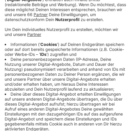
Oberleitung abgerissen.
Veröffentlicht:
Mittwoch, 23.08.2023 12:13
Anzeige
Die Straße musste daraufhin in Fahrtrichtung Wersten
gesperrt werden. Der Verkehr staute sich deswegen
für mehrere Stunden über die Kölner Straße bis zum
Oberbilker Markt zurück. Mittlerweile ist die Sperrung
aber wieder aufgehoben. In Richtung Wersten ist seit
dem Mittag zumindest eine Spur wieder frei. Auf der
anderen musste zwischenzeitlich noch der
Sattelschlepper geparkt werden.
Anzeige