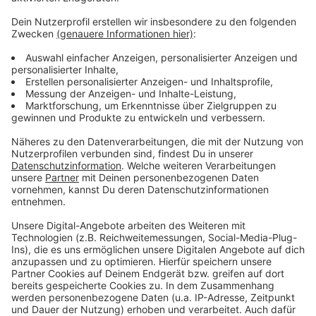
Streit geraten. Das Opfer wurde ins Krankenhaus
gebracht, den Tatverdächtigen konnten die Beamten
festnehmen.
Weitere Infos und Links zum Thema:
Telefon Polizei: (0211) 8700
Polizeimeldung zum Tod im Haifapark!
Polizeimeldung zu den Messerstichen in der
Altstadt!
Anzeige
Anzeige