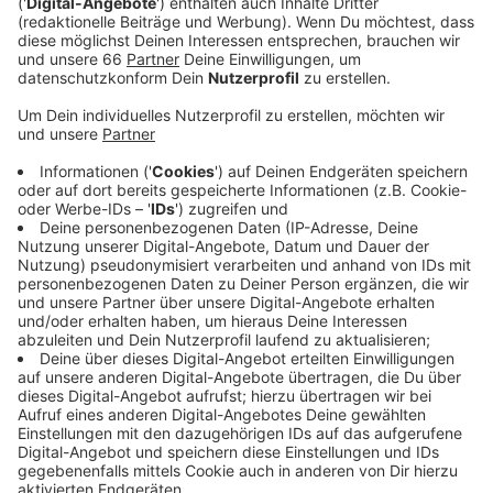
eingerichtet.
Veröffentlicht:
Montag, 21.09.2020 05:15
Anzeige
Das Opfer kommt laut Polizeibericht aus dem
Obdachlosenmilieu. Der Mann war mit zwei Bekannten
am späten Samstagabend in den Haifapark
gekommen. Seine Begleiter gingen gegen 23 Uhr kurz
zum Büdchen. Als sie zurückkamen, fanden sie den 41-
jährigen schwer verletzt und leblos am Boden. Er starb
kurze Zeit später im Rettungswagen. Die Ermittler
suchen jetzt Zeugen. - Die Polizei muss außerdem
einen weiteren Fall vom Wochenende aufklären: In der
Altstadt hat ein Mann in der Nacht zu Samstag seinen
Kontrahenten mit einem Messer lebensgefährlich
verletzt. Die beiden waren zuvor an der Freitreppe in