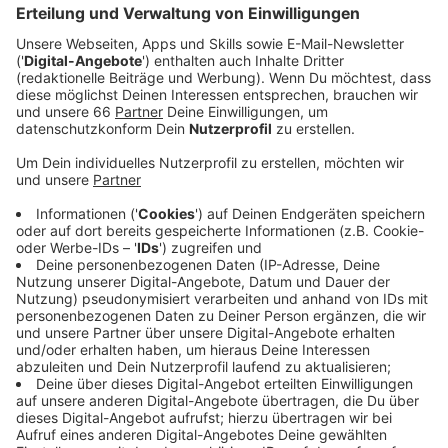
den sozialen Medien für Diskussionen.
Veröffentlicht:
Mittwoch, 04.11.2020 14:48
Anzeige
OB Keller hat im Antenne Düsseldorf-Interview
gesagt: Die anhaltend hohen Infektionszahlen hätten
keine andere Entscheidung zugelassen als eine
generelle Maskenpflicht:
Anzeige