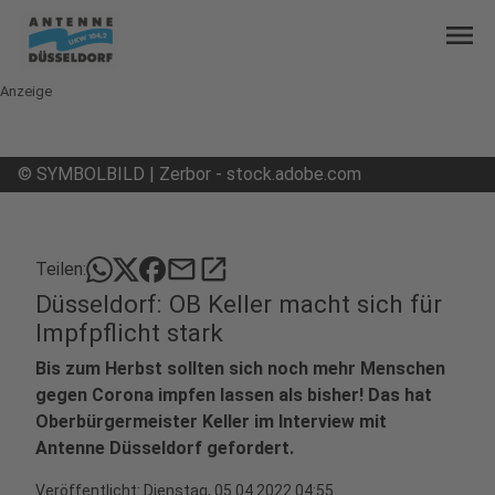
menu
Anzeige
©
SYMBOLBILD | Zerbor - stock.adobe.com
mail
open_in_new
Teilen:
Düsseldorf: OB Keller macht sich für
Impfpflicht stark
Bis zum Herbst sollten sich noch mehr Menschen
gegen Corona impfen lassen als bisher! Das hat
Oberbürgermeister Keller im Interview mit
Antenne Düsseldorf gefordert.
Veröffentlicht:
Dienstag, 05.04.2022 04:55