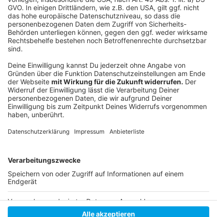
Weniger städtische Impfangebote seit dieser
Woche in Düsseldorf
Karte mit Teststationen und -möglichkeiten in
Düsseldorf
ANTENNE-Liveticker zu Corona
Anzeige
Anzeige
Anzeige