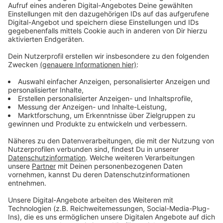
Die
Toten Hosen
treten damit in prominente
Fußstapfen, denn im vergangenen Jahr bekam
Altkanzlerin Angela Merkel den NRW-Staatspreis.
Außerdem wurden auch schon der Künstler Gerhard
Richter, Rennfahrer Michael Schumacher und
Schriftsteller Marcel Reich-Ranicki mit dieser
Auszeichnung geehrt. Die Laudatio auf die Toten
Hosen hält der
Düsseldorfer Regisseur Wim Wenders
.
Ihn verbindet seit Jahren eine gute Freundschaft mit
den Toten Hosen. 2021 hielt Campino zum Beispiel die
Laudatio, als Wenders als «Düsseldorfer des Jahres»
ausgezeichnet wurde. Der NRW-Staatspreis wird am
Mittag von
Ministerpräsident Hendrik Wüst
übergeben.
Anzeige
Weitere Infos und Links zum Thema: