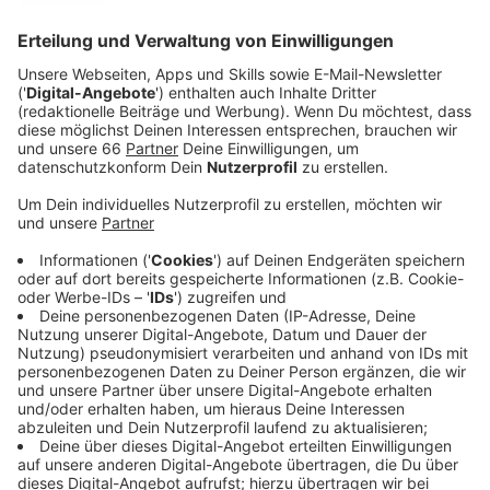
Anzeige
Geehrt werden sie für ihren Einfluss auf den
«gesellschaftlichen Diskurs und die kulturelle
Landschaft in Nordrhein-Westfalen und für ihr
jahrzehntelanges soziales und gesellschaftliches
Engagement», so steht es in der Begründung der
Staatskanzlei.
Anzeige
Prominente Preisträger und Laudatio von
Wim Wenders
Anzeige