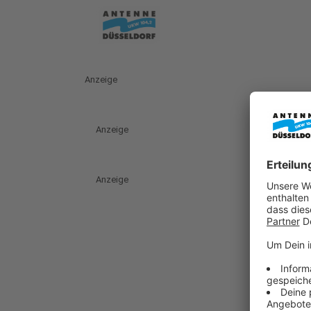
Anzeige
Anzeige
Anzeige