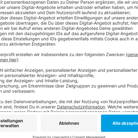
Nach einer Kabinettssitzung will sich Ministerpräsid
Oberbürgermeistern der NRW-Städte und Landräten
austauschen. Unter anderem bleibt abzuwarten, ob h
Uhr für die Gastronomie gelten wird, sobald die 7-Ta
Auch über eine Verschärfung der Maskenpflicht und 
werden.
Weitere Infos und Links zum Thema:
Die aktuelle Coronaschutzverordnung, die seit de
So hat sich Corona in den ersten sechs Monaten 
Niederlande und Teile Frankreichs sind nun Risik
RKI-Chef Wieler: Abriegelung von Corona-Hotspo
Anzeige