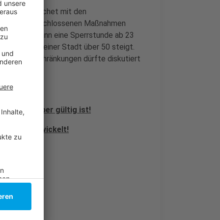
ent Armin Laschet mit den
 über die beschlossenen Maßnahmen
ier in NRW dann eine Sperrstunde ab 23
ges-Inzidenz einer Stadt über 50 steigt.
Kontaktbeschränkungen dürfte diskutiert
m 14. Oktober gültig ist!
in NRW entwickelt!
ogebiete!
ts denkbar!