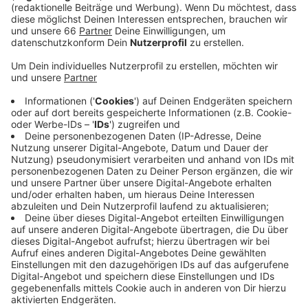
Veröffentlicht:
Mittwoch, 22.05.2024 11:19
Anzeige
Mithilfe des Kurzfilmes "Ertrinken ist lautlos", kann
hautnah miterlebt werden, wie es sich anfühlt, vom
Ufer abzutreiben und in Gefahr zu sein.
Damit möglichst viele Menschen erreicht werden, soll
das Konzept in Zukunft an verschiedenen Stellen
eingesetzt werden, so die Wasserschutzpolizei.
Weitere Videos, die zum Beispiel auf die Gefahren für
Kanufahrer und Ruderer aufmerksam machen, wird es
in Zukunft ebenfalls geben.
Anzeige