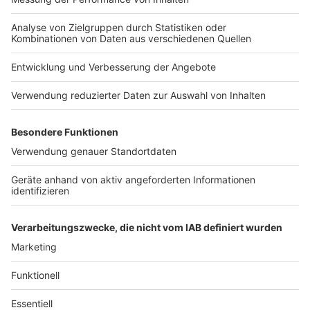
Kontaktladen der Düsseldorfer Drogenhilfe für
drogenabhängige Menschen. Er ist montags bis
freitags von 8.30 bis 11.30 Uhr sowie 13 bis 20 Uhr und
an Wochenenden und Feiertagen von 10.30 bis 15.30
Uhr geöffnet; (maximal 10 Besucherinnen und
Besucher à 30 Minuten), Telefon 0211 - 301446320.
"Trebecafé", Kölner Straße 148
Das "Trebecafé" der Diakonie an der Kölner Straße
148 für Mädchen und junge Frauen von 12 bis
einschließlich 26 Jahren, ist montags und dienstags
von 10 bis 13 Uhr sowie donnerstags bis sonntags von
17 bis 20 Uhr offen, Telefon 0211 – 601 53 33.
Anzeige