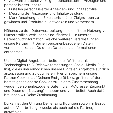
SleepIn - die Notschlafstelle für Jugendliche und
Erwachsene von 14 bis 21 Jahren
Kleintiere und Hunde können unter Einhaltung der
Hausregeln mitgebracht werden.
Öffnungszeiten: 20.00 bis 9.30 Uhr - Aufnahmen i.d.R.
bis 01.00 Uhr
Adresse: Flurstraße 47, 40235 Düsseldorf
Aufenthaltsmöglichkeiten für Obdachlose - nicht nur in
der kalten Jahreszeit:
Café "Ariadne" für Frauen, Friedrich-Ebert-Straße
55
Das Café "Ariadne" für Frauen auf der Friedrich-Ebert-
Straße 55 ist ein Kooperationsprojekt der Stadt
Düsseldorf und der Diakonie Düsseldorf. Hunde dürfen