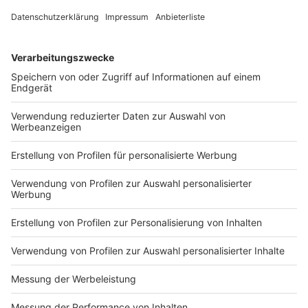
Beratungszeiten sind montags bis freitags von 8.30
bis 12.00 Uhr. Das Café ist täglich von 8.00 bis 13.00
Uhr geöﬀnet, Telefon 0211-300 64 30.
"Café Pur", Harkortstraße 27
Das "Café Pur", Harkortstraße 27 - eine Kooperation
von Stadt und Diakonie Düsseldorf - ist montags bis
freitags von 8.00 bis 18.00 Uhr und Samstag und
Sonntag von 9.00 bis 17.00 Uhr geöﬀnet. Die Beratung
findet von montags bis freitags, 10.00 bis 12.30 Uhr
und mit Termin auch nachmittags statt. Post kann von
13.30 bis 15.30 Uhr abgeholt werden. Die Anzahl der
Besucherinnen und Besucher ist auf maximal 23
Personen beschränkt, Telefon 0211 - 5808645 oder -
42.
"Café Kola", Erkrather Straße 18
Das "Café Kola" an der Erkrather Straße 18 ist der