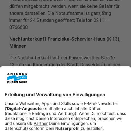
dürfen mitgebracht werden, wenn sie keine Gefahr für
andere darstellen. Die Notaufnahme ist ganzjährig
immer für 24 Stunden geöffnet; Telefon 0211 –
8766688
Nachtunterkunft Franziska-Schervier-Haus (K 13),
Männer
Die Nachtunterkunft auf der Kaiserswerther Straße
13, ist eine Kooperation der Stadt Düsseldorf und den
"franzfreunden", sie bietet Platz für 19 Männer. Die
Öffnungszeiten sind täglich von 19.30 bis 8 Uhr,
Telefon: 0211 – 60283500
Notschlafstelle "Ariadne", Frauen und Mütter mit
Kindern
Die Notschlafstelle "Ariadne" für Frauen auf der
Friedrich-Ebert-Straße 55, mit Tagesaufenthalt, ist ein
Kooperationsprojekt der Stadt Düsseldorf und der