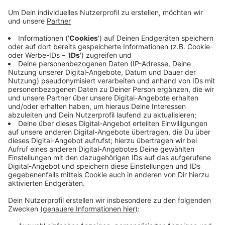
Diakonie Düsseldorf. Hunde dürfen mitgebracht
werden, wenn sie keine Gefahr für andere darstellen.
Sie ist 24 Stunden geöffnet und bietet Platz für 32
Personen; Telefon 0211 - 5806366.
Notschlafstelle "Up Stairs", Frauen und Männer
Die Notschlafstelle "Up Stairs" der Düsseldorfer
Drogenhilfe für Frauen und Männer beﬁndet sich an
der Erkrather Straße 18, Öffnungszeiten täglich von
21.00 bis 8.00 Uhr. Aufnahme zur Übernachtung von
21.00 bis 02.00 Uhr.Telefon: 0211 – 301 44 63 30.
"Knackpunkt", Mädchen und junge Frauen
Der "Knackpunkt" in der Grupellostraße 29 des
Sozialbundes Katholischer Frauen und Männer ist für
Mädchen und junge Frauen bis einschließlich 26 Jahre
geöﬀnet. Täglich geöffnet von 21.30 bis 9.30 Uhr.
Telefon 0211 – 35 92 43.