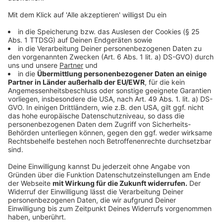
mitgebracht werden, wenn sie keine Gefahr für andere
darstellen. Geöffnet ist montags bis freitags
zwischen 10 und 15 Uhr, Telefon 0211 - 58050894.
"Shelter", Liefergasse 3
Die Einrichtung "Shelter" an der Liefergasse 3, ist eine
Kooperation von Stadt und Diakonie Düsseldorf.
Hunde dürfen mitgebracht werden, wenn sie keine
Gefahr für andere darstellen. Geöffnet ist dort
Montag bis Freitag von 8 bis 18 Uhr sowie Samstag
und Sonntag von 9 bis 17 Uhr, Telefon 0211 -
58687880.
Café-Bistro in der Fachberatungsstelle "Horizont",
Neusser Straße 37
Das Café-Bistro in der Fachberatungsstelle "Horizont",
Neusser Straße 37, ist ebenfalls eine Kooperation von
Stadt und Diakonie Düsseldorf mit Tagesaufenthalt.