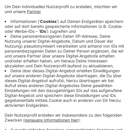
Anzeige
Die Arbeiten für das Bürogebäude haben auch schon
begonnen. Es wird 70 Meter hoch werden. Ganz oben
gibt es einen Dachgarten, der einen 360 Grad Blick
bietet. Das Hochhaus steht auf einem Sockelgebäude,
in dem die Büro-Angestellten auch einen begrünten
Innenhof bekommen. Hier sollen sie auch arbeiten
können. Mitte 2025 sollen die Bauarbeiten beendet
sein. Neben dem Bürohochhaus baut Pandion auch ein
Viertel mit 91 Wohnungen und einer KiTa.
Anzeige