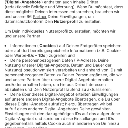
120.000 Euro.
Veröffentlicht:
Montag, 30.11.2020 05:29
Anzeige
Der 1,7 Kilometer lange Radweg wird größtenteils auf
der rechten Spur markiert. Die Markierungsarbeiten
sollen jeweils eine Woche dauern. Dafür müssen
zeitweise Spuren gesperrt werden. Es kann also zu
Staus kommen. Schon Mitte Dezember sollen die
Radwege fertig sein. Weil das Halten in Zweite-Reihe
wegen des Radwegs zukünftig nicht mehr möglich ist,
werden Ladezonen für Lieferfahrzeuge geschaffen.
Bei dem Projekt handelt sich um einen
Verkehrsversuch. Anfang 2022 soll er ausgewertet
werden. Danach steht fest, ob der Radweg dauerhaft
bleibt.