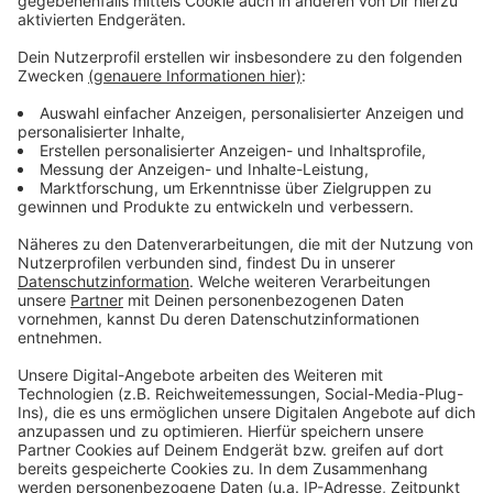
Anzeige
Weitere Infos und Links zum Thema:
Anzeige
Der Bau des Radschnellweges ist schon seit
Jahren Thema
Im April 2024 hat bereits die Bezirksvertretung
diskutiert
Hier informiert Straßen NRW über den geplanten
Radschnellweg
Anzeige