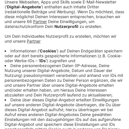
2024, 16h) berät der Verkehrsausschuss über die
Pläne.
Veröffentlicht:
Mittwoch, 05.06.2024 11:21
Anzeige
Die Politiker sollen über die genaue Trassenführung
diskutieren. Die Stadtverwaltung hat verschiedene
Varianten geprüft und stellt diese vor. Der
Radschnellweg wird ungefähr 25 Kilometer lang, der
Großteil davon befindet sich auf Düsseldorfer
Stadtgebiet. Er soll von Neuss aus durch
Volmerswerth, Flehe und Bilk an der Uni vorbei durch
Urdenbach, Garath und Hellerhof nach Langenfeld
führen. Über den genauen Streckenverlauf
entscheidet der Stadtrat. Die Bauarbeiten könnten
dann im Jahr 2027 beginnen.