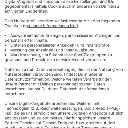
Der Prototyp steht am Horionplatz in der Carlstadt
vor dem NRW-Wirtschaftsministerium. In nächster
Zeit will die Stadt bis zu 100 solcher Standorte bereit
stellen - allein in der Altstadt, Carlstadt und
Stadtmitte.
Anzeige
Weitere Infos und Links zum Thema:
Anzeige
Hier geht es zur dazugehörigen Meldung der Stadt
Das soll sich außerdem in Sachen E-Scooter
verbessern
2021 berichtete die Polizei von gestiegenen