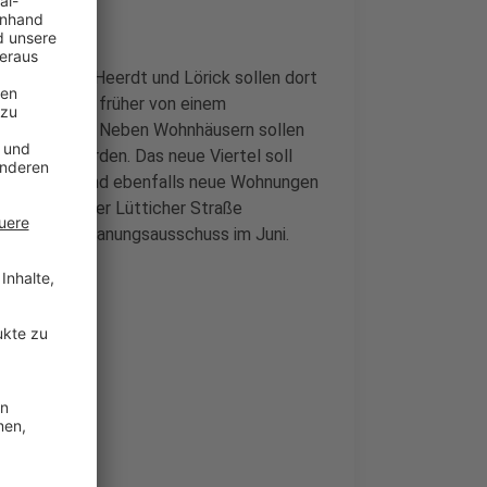
Oberkassel, Heerdt und Lörick sollen dort
läche wurde früher von einem
ilweise leer. Neben Wohnhäusern sollen
s gebaut werden. Das neue Viertel soll
iederkassel sind ebenfalls neue Wohnungen
ndstück an der Lütticher Straße
ojekte der Planungsausschuss im Juni.