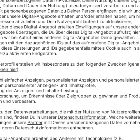
Anzeige
Unter anderem an der Hansaallee. An der Grenze von 
bald über 300 neue Wohnungen gebaut werden. Die F
Technologieunternehmen genutzt und steht heute te
dort auch eine Grundschule, eine KiTa aber auch Büro
autofrei werden. Ein paar hundert Meter weiter in N
geplant: Gut 100 sollen auf dem alten Hallenbad-Gru
entstehen. Endgültig entscheiden wird über beide Pr
Anzeige
Weitere Infos und Links zum Thema:
Anzeige
Neues Wohnviertel an der Hansaallee geplant