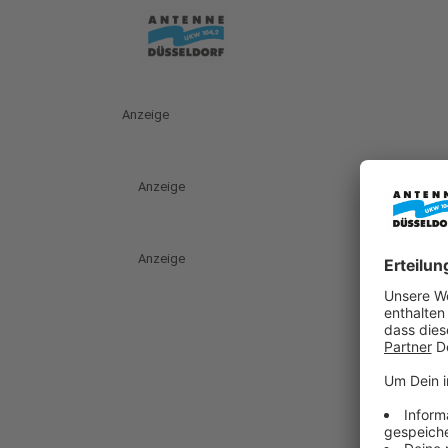
Anzeige
Anzeige
Anzeige