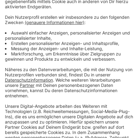
leben in städtischen Unterkünften.
Anzeige
Weitere Infos und Links zum Thema:
Anzeige
Die Meldung der Stadt
Infos zu Ricarda Huch
Düsseldorf-Garath: SOS-Kinderdorf ist Bauwerk
des Jahres
Unser Nachrichten-Ticker zur Lage in der Ukraine
Anzeige