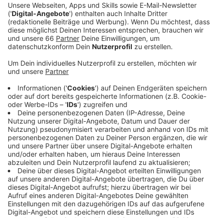
Ricarda-Huch-Straße auf den Weg gebracht.
Veröffentlicht:
Mittwoch, 25.10.2023 12:53
Anzeige
Hier können bis zu 150 Geflüchtete, Obdachlose und
Kriegsflüchtlinge aus der Ukraine untergebracht
werden. Die Stadt hat das Objekt zunächst für zwölf
Jahre angemietet. Damit spare die Stadt Geld, so die
zuständige Dezernentin Miriam Koch. Denn: Die
Unterbringung von Geflüchteten in kurzfristig
angemieteten Hotels sei mehr als doppelt so teuer.
Seit März vergangenen Jahres (2022) sind in unserer
Stadt über 9.000 (9.127) ukrainische Kriegsflüchtlinge
gemeldet. Derzeit leben 2.671 davon in angemieteten
Hotels. 236 Kriegsgeflüchtete aus der Ukraine und
2.873 Geflüchtete aus anderen Herkunftsländern