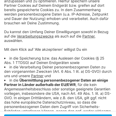
Schauspielhaus
Theater-Fan-Spektakel am Düsseldorfer
Schauspielhaus
Neue Details zu Fanzonen in Düsseldorf während
der EM
Umfangreiches Kulturprogramm in Düsseldorf
2024
Anzeige
Anzeige