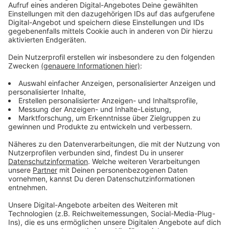
Die erste Premiere im September wird das Stück
Moby Dick in einer Bearbeitung des Star-Regisseurs
Robert Wilson sein, der auch den Sandmann und Dorian
in Düsseldorf inszeniert hat. Im Programm sind einige
Stoffe aus den 1930er und 40er Jahren als Referenz
auf finstere Zeiten der Gewalt und erstarkende
autoritäre Regime - als Gegengewicht aber auch
leichte Stoffe, wie „Der Geizige“ von Moliere.
Anzeige
Weitere Infors und Links zum Thema:
Anzeige
Premieren 2024/2025 am Düsseldorfer