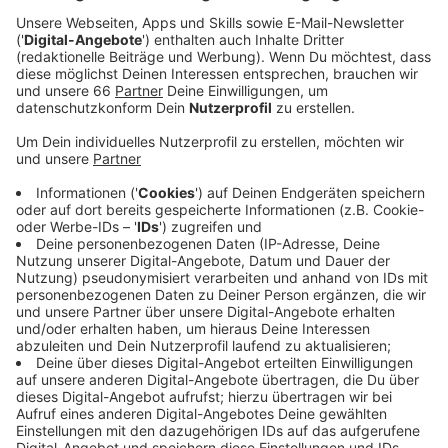
Vennhauser Allee / Karlsruher Straße voll
gesperrt.
Veröffentlicht:
Donnerstag, 30.11.2023 13:54
Anzeige
Seit gut zwei Jahren laufen Arbeiten für ein neues
Regenklärbecken in Eller. Ab heute wird ein Kanal quer
zur Vennhauser Allee hergestellt. Der Verkehr wird
über die Posener Straße umgeleitet. Wir können trotz
der Sperrung aber noch von der Schlossallee in die
Gumbertstraße fahren. Das ist in der Gegenrichtung
nicht möglich. Die Haltestelle Vennhauser Allee wird
weiterhin von der Rheinbahn angefahren.
Anzeige