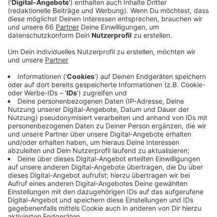
Anzeige
Mithilfe der "missingtype-Kampagne" soll auf die
lebensrettende Bedeutung von Blutspenden
aufmerksam gemacht werden. Unter dem Motto "Erst
wenn's fehlt, fällt's auf" verzichten verschiedene
Unternehmen in nächster Zeit in ihren Logos, in Social
Media-Beiträgen oder auf der firmeneigenen
Homepage auf die Buchstaben der Blutgruppen A,B
und 0. Neben den Unternehmen nehmen auch
bekannte Botschafterinnen und Botschafter wie
Fußball-Nationalspieler Toni Kroos oder Musikerin
Shirin David an der Kampagne teil. Mit einer
Blutspende kann bis zu drei kranken oder verletzten
Menschen geholfen werden.