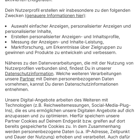
Anzeige
Weitere Infos und Links zum Thema:
Anzeige
Mehr zur "missingtype-Kampagne"
Aktuelle Blutspendetermine
Alle Infos zu den DRK Blutspendediensten
Anzeige
Anzeige